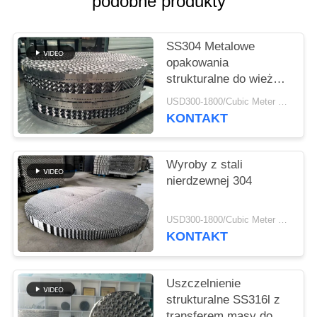
podobne produkty
O
WYCENĘ
SS304 Metalowe
opakowania
SITEMAP
strukturalne do wieży
separacyjnej gaz-płyn
USD300-1800/Cubic Meter MOQ:1 szt
PRIVACY
KONTAKT
POLICY
Wyroby z stali
nierdzewnej 304
USD300-1800/Cubic Meter MOQ:1 szt
KONTAKT
Uszczelnienie
strukturalne SS316l z
transferem masy do