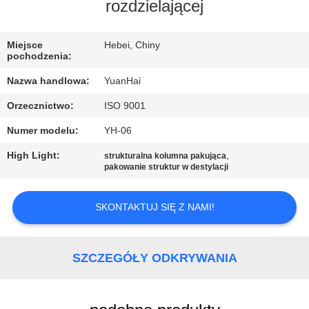
PO
rozdzielającej
FABRYCE
Miejsce
Hebei, Chiny
pochodzenia:
KONTROLA
Nazwa handlowa:
YuanHai
JAKOŚCI
Orzecznictwo:
ISO 9001
Numer modelu:
YH-06
SKONTAKTUJ
SIĘ
High Light:
,
strukturalna kolumna pakująca
pakowanie struktur w destylacji
Z
NAMI
SKONTAKTUJ SIĘ Z NAMI!
AKTUALNOŚCI
SZCZEGÓŁY ODKRYWANIA
POPROSIĆ