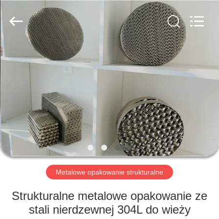
yuanhai
wire
mesh
products
Co.,
Ltd.
All
Rights
DOM
Reserved.
PRODUKTY
POKAZ
VR
O
NAS
Metalowe opakowanie strukturalne
Strukturalne metalowe opakowanie ze
WYCIECZKA
stali nierdzewnej 304L do wieży