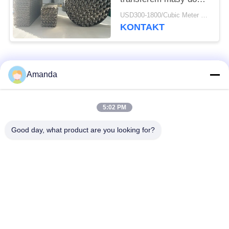
kolumny
USD300-1800/Cubic Meter MOQ:1 szt
rektyfikacyjnej
KONTAKT
chemicznej
popularne kategorie
Wszystko
Amanda
Opakowanie z
Metalowe opakowanie
5:02 PM
metalowej wieży
strukturalne
Good day, what product are you looking for?
Metalowe
Siatka gabionowa
opakowanie losowe
Stalowa krata
Filtr siatkowy z drutu
chodnikowa
ze stali nierdzewnej