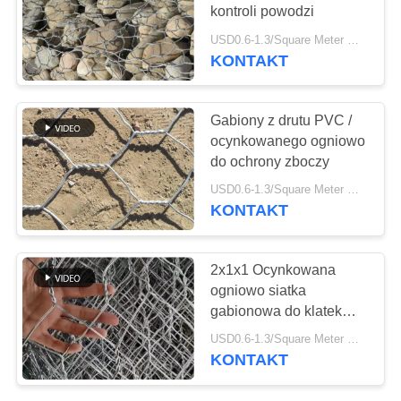
O
kontroli powodzi
WYCENĘ
USD0.6-1.3/Square Meter MOQ:100m²
KONTAKT
94
SITEMAP
Stalowa krata
Gabiony z drutu PVC /
chodnikowa
ocynkowanego ogniowo
PRIVACY
do ochrony zboczy
POLICY
USD0.6-1.3/Square Meter MOQ:50m²
KONTAKT
76
2x1x1 Ocynkowana
Filtr siatkowy z drutu
ogniowo siatka
gabionowa do klatek
ze stali nierdzewnej
kamiennych do ochrony
USD0.6-1.3/Square Meter MOQ:50m2
mostów 2,7 mm
KONTAKT