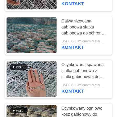
PO
KONTAKT
FABRYCE
Galwanizowana
71
KONTROLA
gabionowa siatka
Metalowe
gabionowa do ochrony
JAKOŚCI
wybrzeży 3*1*1m
opakowanie losowe
USD0.6-1.3/Square Meter MOQ:50 zestawów
KONTAKT
SKONTAKTUJ
SIĘ
Ocynkowana spawana
Z
siatka gabionowa z
NAMI
siatki gabionowej do
103
sprężarki
USD0.6-1.3/Square Meter MOQ:100m2
klimatyzacyjnej
KONTAKT
AKTUALNOŚCI
Siatka gabionowa
Ocynkowany ogniowo
POPROSIĆ
kosz gabionowy do