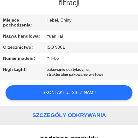
PO
filtracji
FABRYCE
Miejsce
Hebei, Chiny
pochodzenia:
KONTROLA
Nazwa handlowa:
YuanHai
JAKOŚCI
Orzecznictwo:
ISO 9001
Numer modelu:
YH-06
SKONTAKTUJ
SIĘ
High Light:
,
pakowanie destylacyjne
strukturalne pakowanie wieżowe
Z
NAMI
SKONTAKTUJ SIĘ Z NAMI!
AKTUALNOŚCI
SZCZEGÓŁY ODKRYWANIA
POPROSIĆ