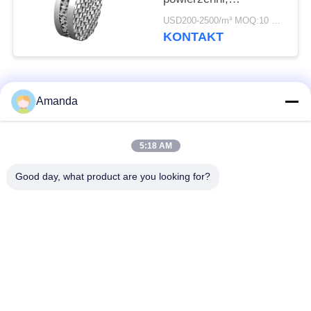
opakowanie
USD200-2500/m³ MOQ:10 metrów sześciennych
strukturalne w
KONTAKT
destylacji
popularne kategorie
Wszystko
Amanda
Opakowanie z
Metalowe opakowanie
5:18 AM
metalowej wieży
strukturalne
Good day, what product are you looking for?
Metalowe
Siatka gabionowa
opakowanie losowe
Stalowa krata
Filtr siatkowy z drutu
chodnikowa
ze stali nierdzewnej