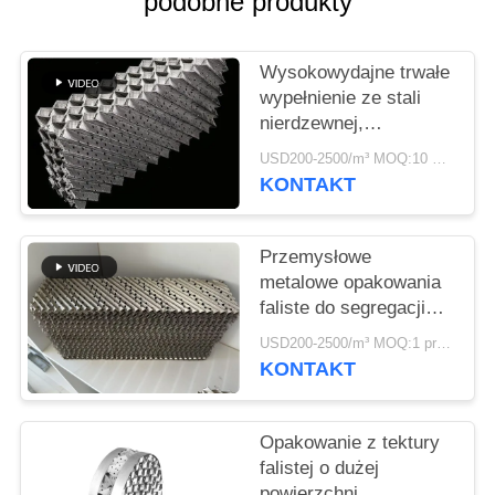
podobne produkty
O
WYCENĘ
Wysokowydajne trwałe
wypełnienie ze stali
SITEMAP
nierdzewnej,
strukturalna kolumna
USD200-2500/m³ MOQ:10 metrów sześciennych
uszczelniająca
PRIVACY
KONTAKT
POLICY
Przemysłowe
metalowe opakowania
faliste do segregacji
termicznej o dużej
USD200-2500/m³ MOQ:1 proc.
pojemności
KONTAKT
Opakowanie z tektury
falistej o dużej
powierzchni,