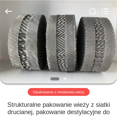
yuanhai
wire
mesh
products
Co.,
Ltd.
All
Rights
DOM
Reserved.
PRODUKTY
POKAZ
VR
O
NAS
Opakowanie z metalowej wieży
Strukturalne pakowanie wieży z siatki
WYCIECZKA
drucianej, pakowanie destylacyjne do