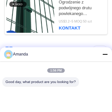
Ogrodzenie z
podwójnego drutu
powlekanego
proszkowo, ogrodzenie
US$3.2~5 MOQ:50 szt
z siatki PVC
KONTAKT
ocynkowane 8/6/8
popularne kategorie
Wszystko
Amanda
Opakowanie z
Metalowe opakowanie
1:56 PM
metalowej wieży
strukturalne
Good day, what product are you looking for?
Metalowe
Siatka gabionowa
opakowanie losowe
Stalowa krata
Filtr siatkowy z drutu