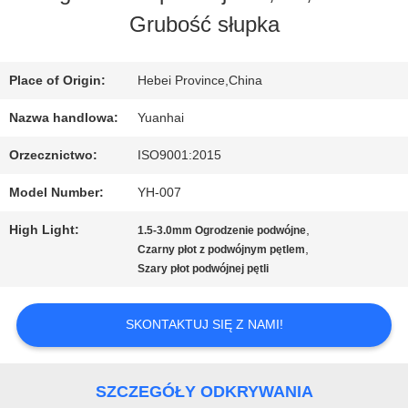
Grubość słupka
WYCIECZKA
PO
Place of Origin:
Hebei Province,China
FABRYCE
Nazwa handlowa:
Yuanhai
Orzecznictwo:
ISO9001:2015
KONTROLA
Model Number:
YH-007
JAKOŚCI
High Light:
,
1.5-3.0mm Ogrodzenie podwójne
,
Czarny płot z podwójnym pętlem
Szary płot podwójnej pętli
SKONTAKTUJ
SIĘ
SKONTAKTUJ SIĘ Z NAMI!
Z
SZCZEGÓŁY ODKRYWANIA
NAMI