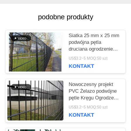
podobne produkty
AKTUALNOŚCI
Siatka 25 mm x 25 mm
POPROSIĆ
podwójna pętla
druciana ogrodzenie
O
metalowe spawana
US$3.2~5 MOQ:50 szt
siatka druciana
WYCENĘ
KONTAKT
Nowoczesny projekt
SITEMAP
PVC Żelazo podwójne
pętle Kręgu Ogrodzenie
sieci drukowej 2m
PRIVACY
US$3.2~5 MOQ:50 szt
Wrota podwórkowe
KONTAKT
POLICY