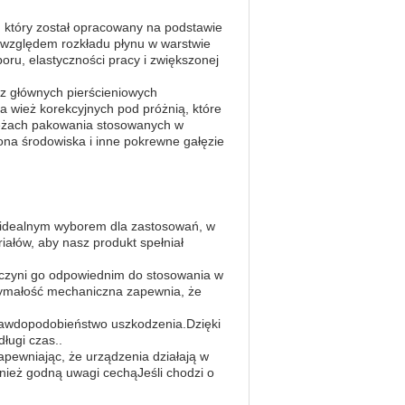
 który został opracowany na podstawie
 względem rozkładu płynu w warstwie
oru, elastyczności pracy i zwiększonej
 z głównych pierścieniowych
a wież korekcyjnych pod próżnią, które
wieżach pakowania stosowanych w
a środowiska i inne pokrewne gałęzie
o idealnym wyborem dla zastosowań, w
ałów, aby nasz produkt spełniał
o czyni go odpowiednim do stosowania w
rzymałość mechaniczna zapewnia, że
rawdopodobieństwo uszkodzenia.Dzięki
ługi czas..
apewniając, że urządzenia działają w
nież godną uwagi cechąJeśli chodzi o