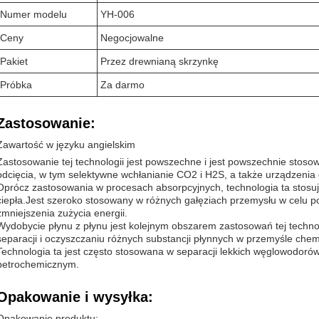
Numer modelu
YH-006
Ceny
Negocjowalne
Pakiet
Przez drewnianą skrzynkę
Próbka
Za darmo
Zastosowanie:
Zawartość w języku angielskim
Zastosowanie tej technologii jest powszechne i jest powszechnie stoso
odcięcia, w tym selektywne wchłanianie CO2 i H2S, a także urządzenia 
Oprócz zastosowania w procesach absorpcyjnych, technologia ta stosuj
ciepła.Jest szeroko stosowany w różnych gałęziach przemysłu w celu po
zmniejszenia zużycia energii.
Wydobycie płynu z płynu jest kolejnym obszarem zastosowań tej techn
separacji i oczyszczaniu różnych substancji płynnych w przemyśle che
Technologia ta jest często stosowana w separacji lekkich węglowodoró
petrochemicznym.
Opakowanie i wysyłka:
Opakowanie produktu: