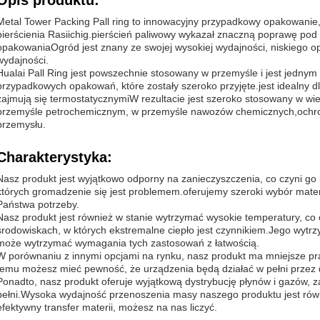
Opis produktu:
Metal Tower Packing Pall ring to innowacyjny przypadkowy opakowanie,
pierścienia Rasiichig.pierścień paliwowy wykazał znaczną poprawę pod
opakowaniaOgród jest znany ze swojej wysokiej wydajności, niskiego op
wydajności.
Hualai Pall Ring jest powszechnie stosowany w przemyśle i jest jednym
przypadkowych opakowań, które zostały szeroko przyjęte.jest idealny dl
zajmują się termostatycznymiW rezultacie jest szeroko stosowany w 
przemyśle petrochemicznym, w przemyśle nawozów chemicznych,ochron
przemysłu.
Charakterystyka:
Nasz produkt jest wyjątkowo odporny na zanieczyszczenia, co czyni g
których gromadzenie się jest problemem.oferujemy szeroki wybór materi
Państwa potrzeby.
Nasz produkt jest również w stanie wytrzymać wysokie temperatury, c
środowiskach, w których ekstremalne ciepło jest czynnikiem.Jego wyt
może wytrzymać wymagania tych zastosowań z łatwością.
W porównaniu z innymi opcjami na rynku, nasz produkt ma mniejsze p
temu możesz mieć pewność, że urządzenia będą działać w pełni przez d
Ponadto, nasz produkt oferuje wyjątkową dystrybucję płynów i gazów, z
pełni.Wysoka wydajność przenoszenia masy naszego produktu jest rów
efektywny transfer materii, możesz na nas liczyć.