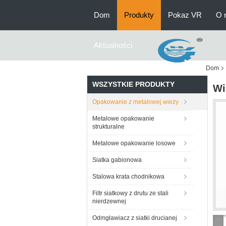
Dom
Produkty
Pokaz VR
O 
Aktualności
Dom
WSZYSTKIE PRODUKTY
Wi
Opakowanie z metalowej wieży
Metalowe opakowanie
strukturalne
Metalowe opakowanie losowe
Siatka gabionowa
Stalowa krata chodnikowa
Filtr siatkowy z drutu ze stali
nierdzewnej
Odmgławiacz z siatki drucianej