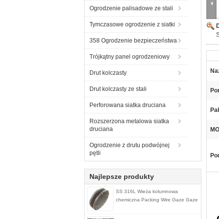
Ogrodzenie palisadowe ze stali
Tymczasowe ogrodzenie z siatki
358 Ogrodzenie bezpieczeństwa
Trójkątny panel ogrodzeniowy
Na
Drut kolczasty
Drut kolczasty ze stali
Por
Perforowana siatka druciana
Pak
Rozszerzona metalowa siatka
druciana
MO
Ogrodzenie z drutu podwójnej
pętli
Pod
Najlepsze produkty
SS 316L Wieża kolumnowa
chemiczna Packing Wire Gaze Gaze