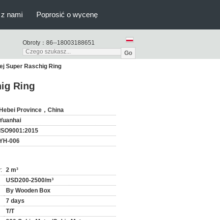
 z nami
Poprosić o wycenę
Obroty：
86--18003188651
Go
ej Super Raschig Ring
hig Ring
Hebei Province，China
Yuanhai
ISO9001:2015
YH-006
:
2 m³
USD200-2500/m³
By Wooden Box
7 days
T/T