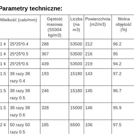
Parametry techniczne:
Gęstość
Liczba
Powierzchnia
Wolna
Wielkość (calo/mm)
masowa
(na
(m2/m3)
objętość
(SS304
m3)
(%)
kg/m3)
1 ¢
25*25*0.4
288
53500
212
96.2
1 ¢
25*25*0.5
367
53500
216
95
1 ¢
25*25*0.6
439
53500
219
94.2
1.5
38 razy 38
193
15180
143
97.2
razy 0.4
1.5
38 razy 38
246
15180
145
96.7
razy 0.5
1.5
38 razy 38
328
15000
146
95.9
razy 0.6
2 ¢
50 razy 50
185
6500
106
97.5
razy 0.5