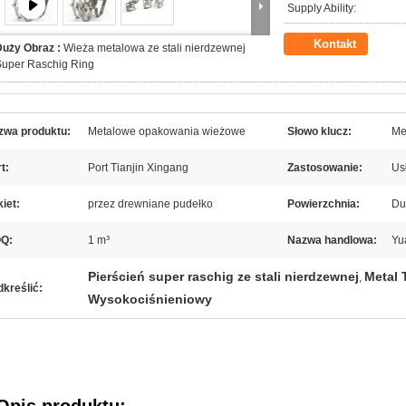
Supply Ability:
Kontakt
Duży Obraz :
Wieża metalowa ze stali nierdzewnej
Super Raschig Ring
zwa produktu:
Metalowe opakowania wieżowe
Słowo klucz:
Me
t:
Port Tianjin Xingang
Zastosowanie:
Us
iet:
przez drewniane pudełko
Powierzchnia:
Du
Q:
1 m³
Nazwa handlowa:
Yu
Pierścień super raschig ze stali nierdzewnej
Metal 
,
kreślić:
Wysokociśnieniowy