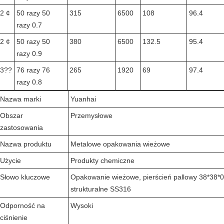
2 ¢
50 razy 50
315
6500
108
96.4
razy 0.7
2 ¢
50 razy 50
380
6500
132.5
95.4
razy 0.9
3??
76 razy 76
265
1920
69
97.4
razy 0.8
Nazwa marki
Yuanhai
Obszar
Przemysłowe
zastosowania
Nazwa produktu
Metalowe opakowania wieżowe
Użycie
Produkty chemiczne
Słowo kluczowe
Opakowanie wieżowe, pierścień pallowy 38*38*
strukturalne SS316
Odporność na
Wysoki
ciśnienie