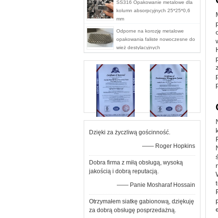
SS316 Opakowanie metalowe dla
kolumn absorpcyjnych 25*25*0,6
mm
Odporne na korozję metalowe
opakowania faliste nowoczesne do
wież destylacyjnych
Dzięki za życzliwą gościnność.
—— Roger Hopkins
Dobra firma z miłą obsługą, wysoką
jakością i dobrą reputacją.
—— Panie Mosharaf Hossain
Otrzymałem siatkę gabionową, dziękuję
za dobrą obsługę posprzedażną.