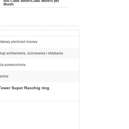
800 Cubic Meter/Cubic Meters per
Month
talowy pierścień losowy
ługi wchłaniania, szorowania i oblykania
ża powierzchnia
anhai
Tower Super Raschig ring
,