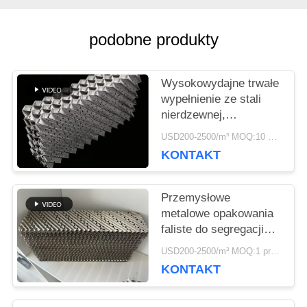
podobne produkty
AKTUALNOŚCI
Wysokowydajne trwałe
POPROSIĆ
wypełnienie ze stali
nierdzewnej,
O
strukturalna kolumna
USD200-2500/m³ MOQ:10 metrów sześciennych
uszczelniająca
WYCENĘ
KONTAKT
Przemysłowe
SITEMAP
metalowe opakowania
faliste do segregacji
termicznej o dużej
PRIVACY
USD200-2500/m³ MOQ:1 proc.
pojemności
KONTAKT
POLICY