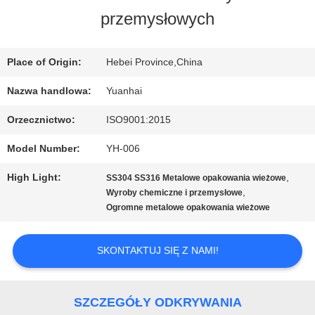
przemysłowych
WYCIECZKA
PO
Place of Origin:
Hebei Province,China
FABRYCE
Nazwa handlowa:
Yuanhai
Orzecznictwo:
ISO9001:2015
KONTROLA
Model Number:
YH-006
JAKOŚCI
High Light:
,
SS304 SS316 Metalowe opakowania wieżowe
,
Wyroby chemiczne i przemysłowe
Ogromne metalowe opakowania wieżowe
SKONTAKTUJ
SIĘ
SKONTAKTUJ SIĘ Z NAMI!
Z
SZCZEGÓŁY ODKRYWANIA
NAMI