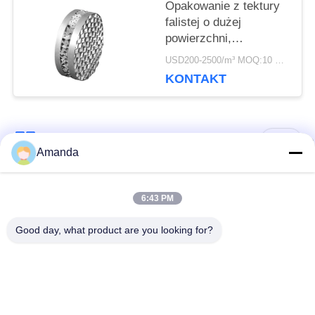
Opakowanie z tektury
falistej o dużej
powierzchni,
opakowanie
USD200-2500/m³ MOQ:10 metrów sześciennych
strukturalne w
KONTAKT
destylacji
popularne kategorie
Wszystko
Amanda
Opakowanie z
Metalowe opakowanie
6:43 PM
metalowej wieży
strukturalne
Good day, what product are you looking for?
Metalowe
Siatka gabionowa
opakowanie losowe
Stalowa krata
Filtr siatkowy z drutu