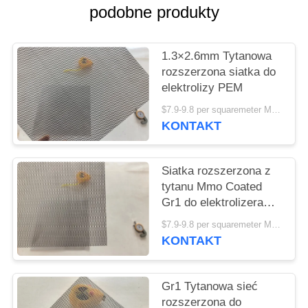
O
podobne produkty
WYCENĘ
1.3×2.6mm Tytanowa
SITEMAP
rozszerzona siatka do
elektrolizy PEM
PRIVACY
$7.9-9.8 per squaremeter MOQ:50szt
KONTAKT
POLICY
Siatka rozszerzona z
tytanu Mmo Coated
Gr1 do elektrolizera
wodnego 2*4mm
$7.9-9.8 per squaremeter MOQ:50szt
KONTAKT
Gr1 Tytanowa sieć
rozszerzona do