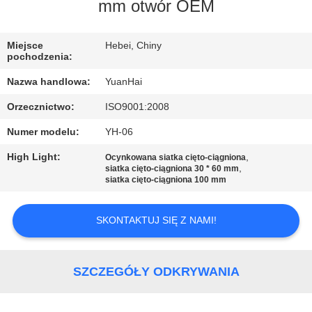
PO
mm otwór OEM
FABRYCE
Miejsce
Hebei, Chiny
pochodzenia:
KONTROLA
Nazwa handlowa:
YuanHai
JAKOŚCI
Orzecznictwo:
ISO9001:2008
Numer modelu:
YH-06
SKONTAKTUJ
SIĘ
High Light:
,
Ocynkowana siatka cięto-ciągniona
,
siatka cięto-ciągniona 30 * 60 mm
Z
siatka cięto-ciągniona 100 mm
NAMI
SKONTAKTUJ SIĘ Z NAMI!
AKTUALNOŚCI
SZCZEGÓŁY ODKRYWANIA
POPROSIĆ