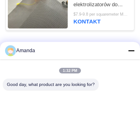
elektrolizatorów do
produkcji wodoru PEM
$7.9-9.8 per squaremeter MOQ:50szt
KONTAKT
popularne kategorie
Wszystko
Amanda
Opakowanie z
Metalowe opakowanie
1:32 PM
metalowej wieży
strukturalne
Good day, what product are you looking for?
Metalowe
Siatka gabionowa
opakowanie losowe
Stalowa krata
Filtr siatkowy z drutu
chodnikowa
ze stali nierdzewnej