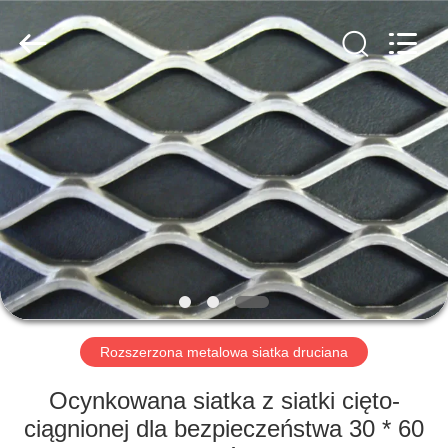
yuanhai
wire
mesh
products
Co.,
Ltd.
All
Rights
DOM
Reserved.
PRODUKTY
POKAZ
VR
O
NAS
Rozszerzona metalowa siatka druciana
Ocynkowana siatka z siatki cięto-
WYCIECZKA
ciągnionej dla bezpieczeństwa 30 * 60