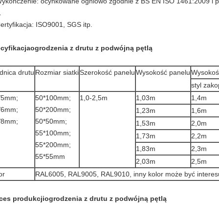
Wykończenie: ocynkowane ogniowo zgodnie z BS EN ISO 1461:2009 i p
L
Certyfikacja: ISO9001, SGS itp.
cyfikacja
ogrodzenia z drutu z podwójną pętlą
dnica drutu
Rozmiar siatki
Szerokość panelu
Wysokość panelu
Wysokoś
styl zak
/5mm;
50*100mm;
1,0-2,5m
1,03m
1,4m
/6mm;
50*200mm;
1,23m
1,6m
/8mm;
50*50mm;
1,53m
2,0m
55*100mm;
1,73m
2,2m
55*200mm;
1,83m
2,3m
55*55mm
2,03m
2,5m
or
RAL6005, RAL9005, RAL9010, inny kolor może być interes
ces produkcji
ogrodzenia z drutu z podwójną pętlą