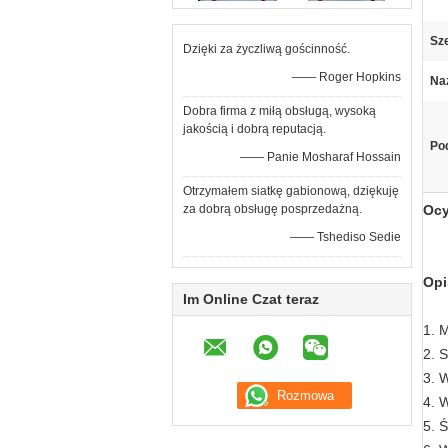
Sz
Dzięki za życzliwą gościnność.
—— Roger Hopkins
Na
Dobra firma z miłą obsługą, wysoką
jakością i dobrą reputacją.
Pod
—— Panie Mosharaf Hossain
Otrzymałem siatkę gabionową, dziękuję
za dobrą obsługę posprzedażną.
Ocy
—— Tshediso Sedie
Opi
Im Online Czat teraz
1. M
2. 
3. 
4. 
5. 