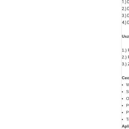
1.)
2.)
3.)
4.)
Usz
1.)
2.)
3.)
Ce
W
S
O
P
P
T
Apl