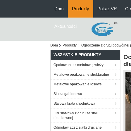
Dom
Produkty
Pokaz VR
O 
Aktualności
Dom
Produkty
Ogrodzenie z drutu podwójnej p
WSZYSTKIE PRODUKTY
Oc
dl
Opakowanie z metalowej wieży
Metalowe opakowanie strukturalne
Metalowe opakowanie losowe
Siatka gabionowa
Stalowa krata chodnikowa
Filtr siatkowy z drutu ze stali
nierdzewnej
Odmgławiacz z siatki drucianej