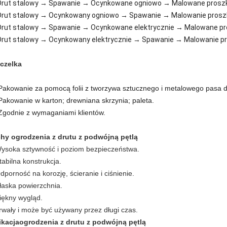
 Drut stalowy → Spawanie → Ocynkowane ogniowo → Malowane prosz
 Drut stalowy → Ocynkowany ogniowo → Spawanie → Malowanie pros
 Drut stalowy → Spawanie → Ocynkowane elektrycznie → Malowane p
 Drut stalowy → Ocynkowany elektrycznie → Spawanie → Malowanie p
czelka
 Pakowanie za pomocą folii z tworzywa sztucznego i metalowego pasa 
 Pakowanie w karton; drewniana skrzynia; paleta.
 Zgodnie z wymaganiami klientów.
chy
ogrodzenia z drutu z podwójną pętlą
ysoka sztywność i poziom bezpieczeństwa.
tabilna konstrukcja.
dporność na korozję, ścieranie i ciśnienie.
łaska powierzchnia.
iękny wygląd.
rwały i może być używany przez długi czas.
ikacja
ogrodzenia z drutu z podwójną pętlą