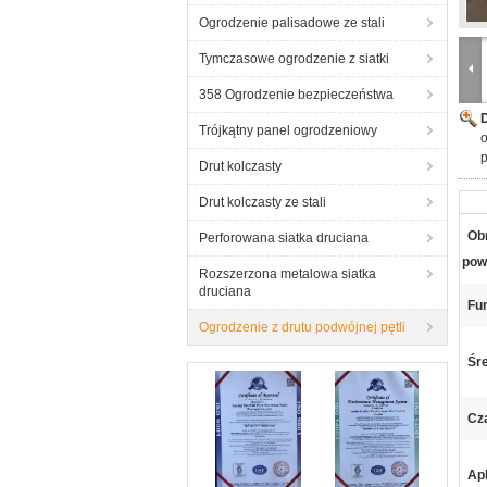
Ogrodzenie palisadowe ze stali
Tymczasowe ogrodzenie z siatki
358 Ogrodzenie bezpieczeństwa
Trójkątny panel ogrodzeniowy
o
Drut kolczasty
Drut kolczasty ze stali
Ob
Perforowana siatka druciana
pow
Rozszerzona metalowa siatka
druciana
Fu
Ogrodzenie z drutu podwójnej pętli
Śre
Cz
Apl