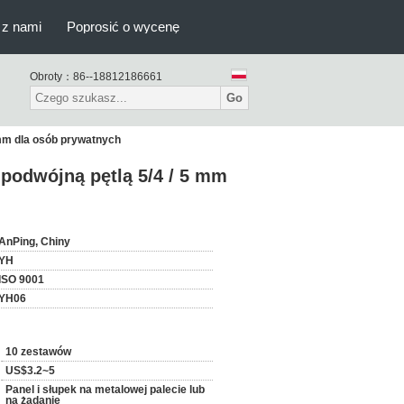
 z nami
Poprosić o wycenę
Obroty：
86--18812186661
Go
mm dla osób prywatnych
odwójną pętlą 5/4 / 5 mm
AnPing, Chiny
YH
ISO 9001
YH06
10 zestawów
US$3.2~5
Panel i słupek na metalowej palecie lub
na żądanie