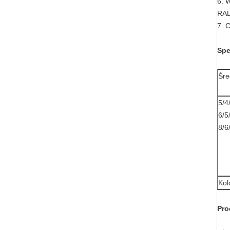
6. 
RA
7. 
Spe
Śre
5/4
6/5
8/6
Kol
Pro