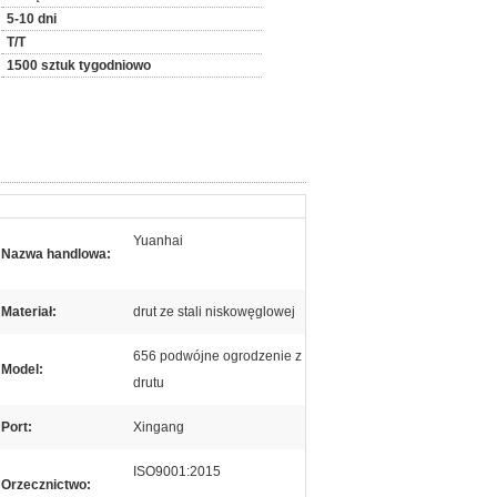
5-10 dni
T/T
1500 sztuk tygodniowo
Yuanhai
Nazwa handlowa:
Materiał:
drut ze stali niskowęglowej
656 podwójne ogrodzenie z
Model:
drutu
Port:
Xingang
ISO9001:2015
Orzecznictwo: