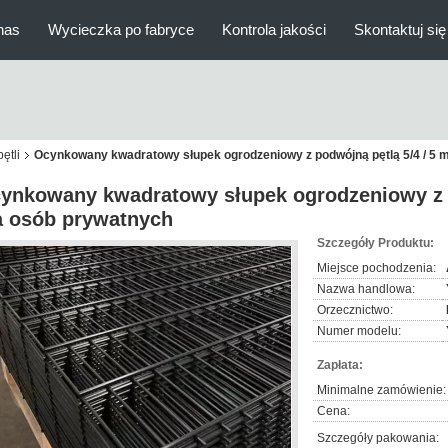
nas
Wycieczka po fabryce
Kontrola jakości
Skontaktuj się
ętli
Ocynkowany kwadratowy słupek ogrodzeniowy z podwójną pętlą 5/4 / 5 
ynkowany kwadratowy słupek ogrodzeniowy z p
a osób prywatnych
Szczegóły Produktu:
Miejsce pochodzenia:
Nazwa handlowa:
Orzecznictwo:
Numer modelu:
Zapłata:
Minimalne zamówienie:
Cena:
Szczegóły pakowania: