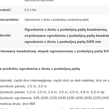
ogrodzenie ogrodowe
erokość:
0,5-2,5m
zwa produktu:
Ogrodzenie z drutu z podwójną / podwójną pętlą
Ogrodzenie z drutu z podwójną pętlą kwadratową
,
ocynkowane ogrodzenie z podwójną pętlą kwadra
kreślić:
ogrodzenie z drutu z podwójną pętlą 5/4/5 mm
nkowany kwadratowy słupek ogrodzeniowy z podwójną pętlą 5/4
s produktu ogrodzenia z drutu z podwójną pętlą
ateriały: ciężki drut niskowęglowy, ciężki drut ze stali miękkiej, drut ze 
Szerokość panelu: 2,5 m, 3,0 m
Wysokość panelu: 1,0 m, 2,0 m, 2,4 m, 3,0 m, 4,0 m, 4,8 m, 5,0 m itp
Wysokość ogrodzenia: 630,1030,1230,1430,1630,1830,2030,2230,24
Średnica drutu: drut 868