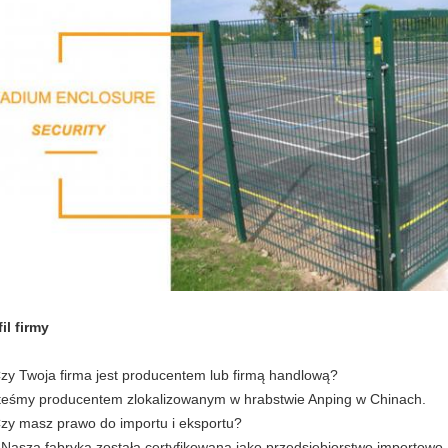
il firmy
Czy Twoja firma jest producentem lub firmą handlową?
teśmy producentem zlokalizowanym w hrabstwie Anping w Chinach.
Czy masz prawo do importu i eksportu?
.Nasza fabryka została certyfikowana jako przedsiębiorstwo importowo