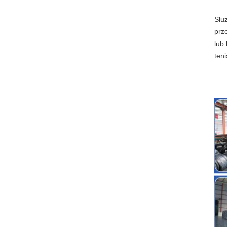
Słu
prz
lub
teni