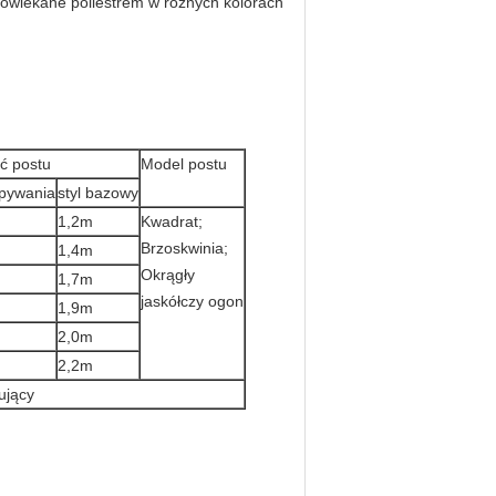
owlekane poliestrem w różnych kolorach
ć postu
Model postu
opywania
styl bazowy
1,2m
Kwadrat;
Brzoskwinia;
1,4m
Okrągły
1,7m
jaskółczy ogon
1,9m
2,0m
2,2m
ujący