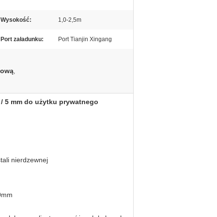
Wysokość:
1,0-2,5m
Port załadunku:
Port Tianjin Xingang
tową
,
 / 5 mm do użytku prywatnego
stali nierdzewnej
30mm