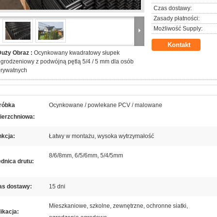
Czas dostawy:
Zasady płatności:
Możliwość Supply:
Kontakt
Duży Obraz :
Ocynkowany kwadratowy słupek
grodzeniowy z podwójną pętlą 5/4 / 5 mm dla osób
prywatnych
róbka
Ocynkowane / powlekane PCV / malowane
ierzchniowa:
nkcja:
Łatwy w montażu, wysoka wytrzymałość
8/6/8mm, 6/5/6mm, 5/4/5mm
dnica drutu:
as dostawy:
15 dni
Mieszkaniowe, szkolne, zewnętrzne, ochronne siatki,
ikacja: