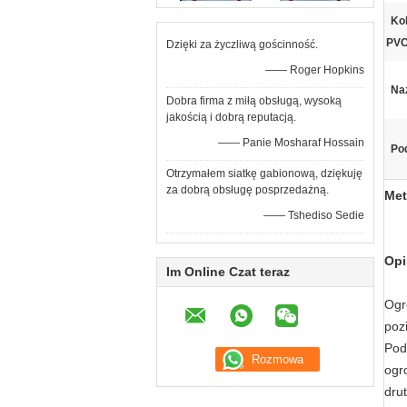
Ko
PVC
Dzięki za życzliwą gościnność.
—— Roger Hopkins
Na
Dobra firma z miłą obsługą, wysoką
jakością i dobrą reputacją.
—— Panie Mosharaf Hossain
Pod
Otrzymałem siatkę gabionową, dziękuję
za dobrą obsługę posprzedażną.
Met
—— Tshediso Sedie
Opi
Im Online Czat teraz
Ogr
poz
Pod
ogr
drut