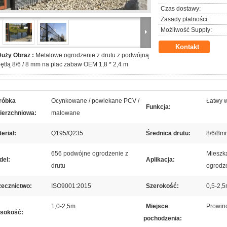
Czas dostawy:
Zasady płatności:
Możliwość Supply:
Kontakt
Duży Obraz :
Metalowe ogrodzenie z drutu z podwójną
ętlą 8/6 / 8 mm na plac zabaw OEM 1,8 * 2,4 m
róbka
Ocynkowane / powlekane PCV /
Łatwy 
Funkcja:
ierzchniowa:
malowane
eriał:
Q195/Q235
Średnica drutu:
8/6/8m
656 podwójne ogrodzenie z
Mieszka
del:
Aplikacja:
drutu
ogrodz
zecznictwo:
ISO9001:2015
Szerokość:
0,5-2,
1,0-2,5m
Miejsce
Prowinc
sokość:
pochodzenia: