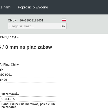
 z nami
Poprosić o wycenę
Obroty：
86--18003188651
Go
EM 1,8 * 2,4 m
6 / 8 mm na plac zabaw
AnPing, Chiny
YH
ISO 9001
YH06
10 zestawów
US$3.2~5
Panel i słupek na metalowej palecie lub
na żądanie