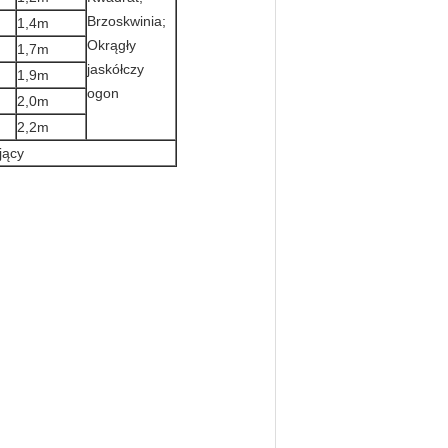
Brzoskwinia;
1,4m
Okrągły
1,7m
jaskółczy
1,9m
ogon
2,0m
2,2m
jący