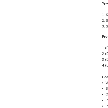
Spe
1. 
2. 
3. 
Pro
1.)
2.)
3.)
4.)
Ce
W
S
O
P
P