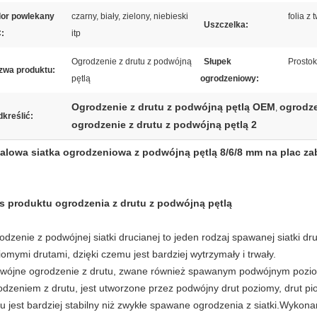
lor powlekany
czarny, biały, zielony, niebieski
folia z
Uszczelka:
:
itp
Ogrodzenie z drutu z podwójną
Słupek
Prostok
zwa produktu:
pętlą
ogrodzeniowy:
Ogrodzenie z drutu z podwójną pętlą OEM
ogrodze
,
kreślić:
ogrodzenie z drutu z podwójną pętlą 2
alowa siatka ogrodzeniowa z podwójną pętlą 8/6/8 mm na plac za
s produktu ogrodzenia z drutu z podwójną pętlą
odzenie z podwójnej siatki drucianej to jeden rodzaj spawanej siatki d
iomymi drutami, dzięki czemu jest bardziej wytrzymały i trwały.
wójne ogrodzenie z drutu, zwane również spawanym podwójnym pozi
odzeniem z drutu, jest utworzone przez podwójny drut poziomy, drut pio
u jest bardziej stabilny niż zwykłe spawane ogrodzenia z siatki.Wykonany