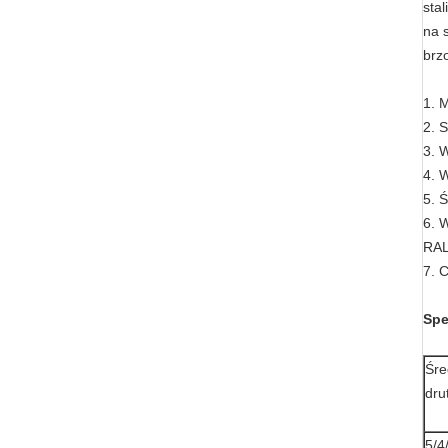
sta
na 
brz
1. M
2. 
3. 
4. 
5. 
6. 
RA
7. 
Spe
Śre
dru
5/4