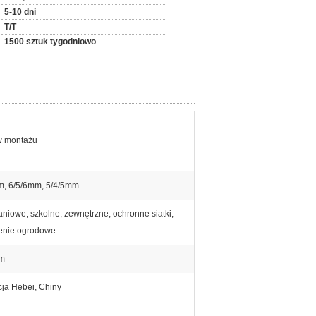
5-10 dni
T/T
1500 sztuk tygodniowo
w montażu
m, 6/5/6mm, 5/4/5mm
niowe, szkolne, zewnętrzne, ochronne siatki,
enie ogrodowe
5m
ja Hebei, Chiny