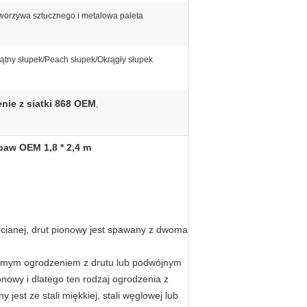
 tworzywa sztucznego i metalowa paleta
ątny słupek/Peach słupek/Okrągły słupek
nie z siatki 868 OEM
,
baw OEM 1,8 * 2,4 m
rucianej, drut pionowy jest spawany z dwoma
omym ogrodzeniem z drutu lub podwójnym
nowy i dlatego ten rodzaj ogrodzenia z
 jest ze stali miękkiej, stali węglowej lub