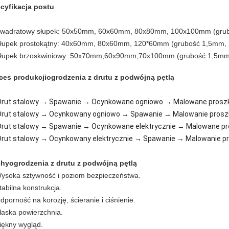
cyfikacja postu
Kwadratowy słupek: 50x50mm, 60x60mm, 80x80mm, 100x100mm (grub
Słupek prostokątny: 40x60mm, 80x60mm, 120*60mm (grubość 1,5mm
Słupek brzoskwiniowy: 50x70mm,60x90mm,70x100mm (grubość 1,5m
ces produkcji
ogrodzenia z drutu z podwójną pętlą
 Drut stalowy → Spawanie → Ocynkowane ogniowo → Malowane prosz
 Drut stalowy → Ocynkowany ogniowo → Spawanie → Malowanie pros
 Drut stalowy → Spawanie → Ocynkowane elektrycznie → Malowane p
 Drut stalowy → Ocynkowany elektrycznie → Spawanie → Malowanie p
chy
ogrodzenia z drutu z podwójną pętlą
ysoka sztywność i poziom bezpieczeństwa.
tabilna konstrukcja.
dporność na korozję, ścieranie i ciśnienie.
łaska powierzchnia.
iękny wygląd.