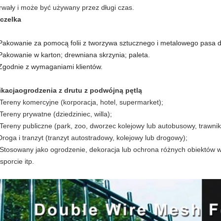
rwały i może być używany przez długi czas.
czelka
 Pakowanie za pomocą folii z tworzywa sztucznego i metalowego pasa 
 Pakowanie w karton; drewniana skrzynia; paleta.
 Zgodnie z wymaganiami klientów.
ikacja
ogrodzenia z drutu z podwójną pętlą
 Tereny komercyjne (korporacja, hotel, supermarket);
Tereny prywatne (dziedziniec, willa);
 Tereny publiczne (park, zoo, dworzec kolejowy lub autobusowy, trawnik
Droga i tranzyt (tranzyt autostradowy, kolejowy lub drogowy);
 Stosowany jako ogrodzenie, dekoracja lub ochrona różnych obiektów w p
sporcie itp.