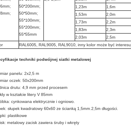
/6mm;
50*200mm;
1,23m
1,6m
/8mm;
50*50mm;
1,53m
2,0m
55*100mm;
1,73m
2,2m
55*200mm;
1,83m
2,3m
55*55mm
2,03m
2,5m
or
RAL6005, RAL9005, RAL9010, inny kolor może być interesu
cyfikacje techniki podwójnej siatki metalowej
miar panelu: 2x2,5 m
miar oczek: 50x200mm
dnica drutu: 4,9 mm przed procesem
łdy w kształcie litery V 85mm
óbka: cynkowana elektrycznie i ogniowo.
pek: słupek kwadratowy 60x60 ze ścianką 1,5mm.2,5m długości.
pki: plastikowe
isk: metalowy zacisk zawiera śruby i wkręty