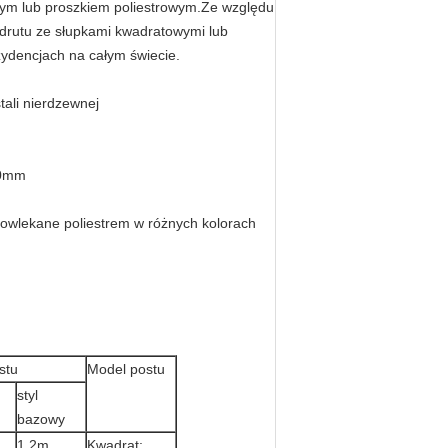
owym lub proszkiem poliestrowym.Ze względu
z drutu ze słupkami kwadratowymi lub
ydencjach na całym świecie.
stali nierdzewnej
30mm
owlekane poliestrem w różnych kolorach
stu
Model postu
styl
bazowy
1,2m
Kwadrat;