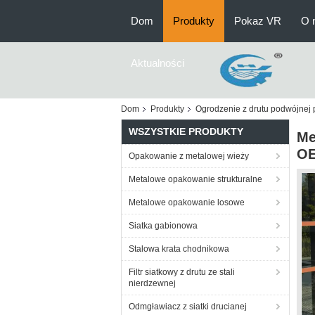
Dom
Produkty
Pokaz VR
O 
Aktualności
Dom
Produkty
Ogrodzenie z drutu podwójnej p
WSZYSTKIE PRODUKTY
Me
OE
Opakowanie z metalowej wieży
Metalowe opakowanie strukturalne
Metalowe opakowanie losowe
Siatka gabionowa
Stalowa krata chodnikowa
Filtr siatkowy z drutu ze stali
nierdzewnej
Odmgławiacz z siatki drucianej