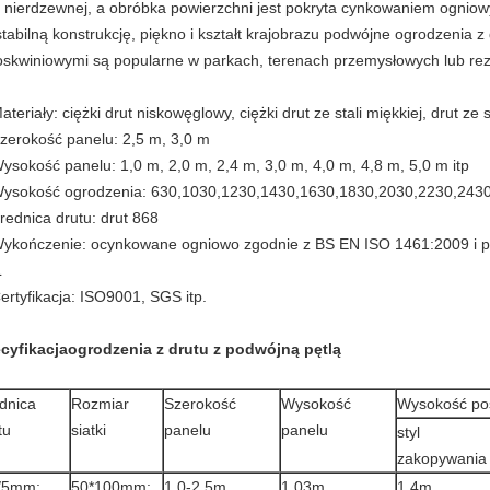
li nierdzewnej, a obróbka powierzchni jest pokryta cynkowaniem ogni
stabilną konstrukcję, piękno i kształt krajobrazu podwójne ogrodzenia 
oskwiniowymi są popularne w parkach, terenach przemysłowych lub rez
ateriały: ciężki drut niskowęglowy, ciężki drut ze stali miękkiej, drut ze 
Szerokość panelu: 2,5 m, 3,0 m
Wysokość panelu: 1,0 m, 2,0 m, 2,4 m, 3,0 m, 4,0 m, 4,8 m, 5,0 m itp
Wysokość ogrodzenia: 630,1030,1230,1430,1630,1830,2030,2230,24
Średnica drutu: drut 868
Wykończenie: ocynkowane ogniowo zgodnie z BS EN ISO 1461:2009 i p
L
Certyfikacja: ISO9001, SGS itp.
cyfikacja
ogrodzenia z drutu z podwójną pętlą
dnica
Rozmiar
Szerokość
Wysokość
Wysokość po
tu
siatki
panelu
panelu
styl
zakopywania
/5mm;
50*100mm;
1,0-2,5m
1,03m
1,4m