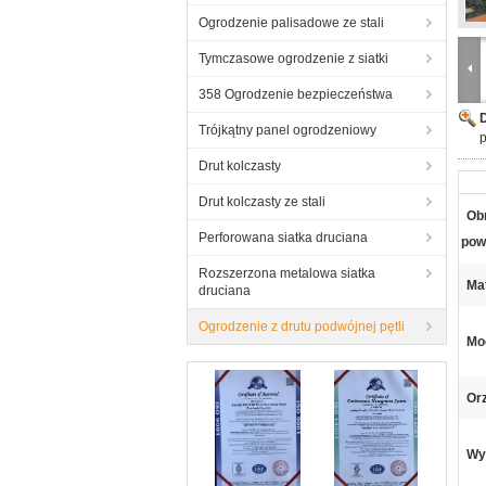
Ogrodzenie palisadowe ze stali
Tymczasowe ogrodzenie z siatki
358 Ogrodzenie bezpieczeństwa
Trójkątny panel ogrodzeniowy
p
Drut kolczasty
Drut kolczasty ze stali
Ob
Perforowana siatka druciana
pow
Rozszerzona metalowa siatka
Mat
druciana
Ogrodzenie z drutu podwójnej pętli
Mo
Or
Wy