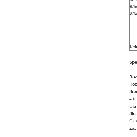
6/5
8/6
Kol
Spe
Roz
Roz
Śre
4 fa
Obr
Słu
Cza
Zac