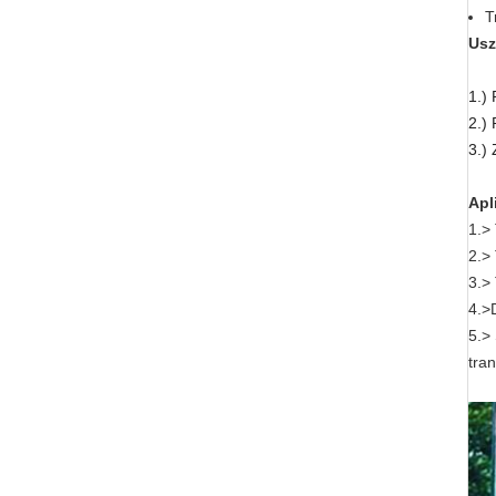
T
Usz
1.)
2.)
3.)
Apl
1.>
2.> 
3.>
4.>
5.>
tran