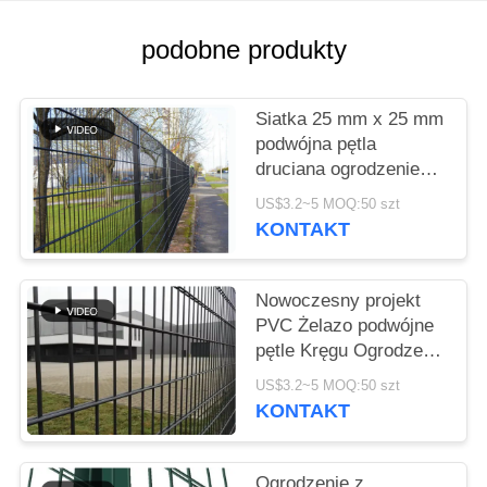
O
WYCENĘ
podobne produkty
SITEMAP
Siatka 25 mm x 25 mm
podwójna pętla
druciana ogrodzenie
PRIVACY
metalowe spawana
US$3.2~5 MOQ:50 szt
POLICY
siatka druciana
KONTAKT
Nowoczesny projekt
PVC Żelazo podwójne
pętle Kręgu Ogrodzenie
sieci drukowej 2m
US$3.2~5 MOQ:50 szt
Wrota podwórkowe
KONTAKT
Ogrodzenie z