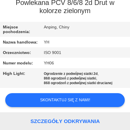
PO
Powlekana PCV 8/6/8 2d Drut w
kolorze zielonym
FABRYCE
Miejsce
Anping, Chiny
KONTROLA
pochodzenia:
JAKOŚCI
Nazwa handlowa:
YH
Orzecznictwo:
ISO 9001
SKONTAKTUJ
Numer modelu:
YH06
SIĘ
High Light:
,
Ogrodzenie z podwójnej siatki 2d
Z
,
868 ogrodzeń z podwójnej siatki
868 ogrodzeń z podwójnej siatki drucianej
NAMI
SKONTAKTUJ SIĘ Z NAMI!
AKTUALNOŚCI
SZCZEGÓŁY ODKRYWANIA
POPROSIĆ