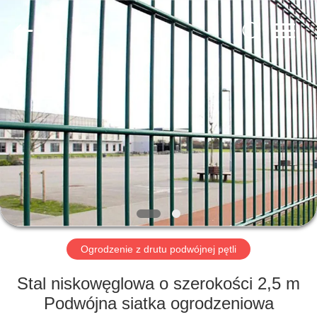
yuanhai
wire
mesh
products
Co.,
Ltd.
All
Rights
DOM
Reserved.
PRODUKTY
POKAZ
VR
O
NAS
Ogrodzenie z drutu podwójnej pętli
Stal niskowęglowa o szerokości 2,5 m
WYCIECZKA
Podwójna siatka ogrodzeniowa