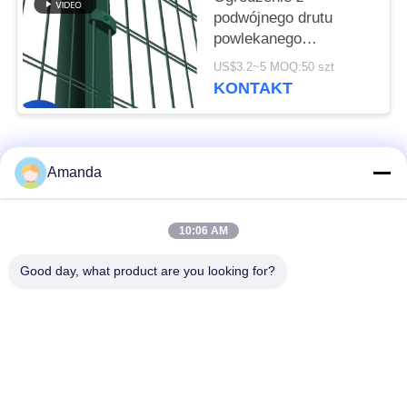
podwójnego drutu
powlekanego
proszkowo, ogrodzenie
US$3.2~5 MOQ:50 szt
z siatki PVC
KONTAKT
ocynkowane 8/6/8
popularne kategorie
Wszystko
Amanda
Opakowanie z
Metalowe opakowanie
10:06 AM
metalowej wieży
strukturalne
Good day, what product are you looking for?
Metalowe
Siatka gabionowa
opakowanie losowe
Stalowa krata
Filtr siatkowy z drutu
chodnikowa
ze stali nierdzewnej