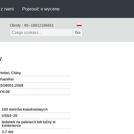
 z nami
Poprosić o wycenę
Obroty：
86--18812186661
Go
y
Hebei, Chiny
YuanHai
ISO9001:2008
YH-06
100 metrów kwadratowych
US$4~20
ładunek na paletach lub luźny w
kontenerze
3-7 dni