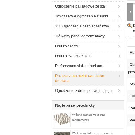
Ogrodzenie palisadowe ze stali
Tymczasowe ogrodzenie z siatki
358 Ogrodzenie bezpieczeństwa
Trójkątny panel ogrodzeniowy
Drut kolczasty
Mat
Drut kolczasty ze stali
Ob
Perforowana siatka druciana
pow
Rozszerzona metalowa siatka
druciana
SW
Ogrodzenie z drutu podwójnej pętli
Fu
Najlepsze produkty
Por
Włókna metalowe z stali
nierdzewnej
Po
Włókna metalowe z przewodu