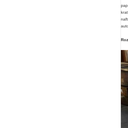
papi
krat
naf
aut
Roz