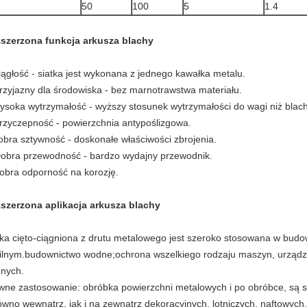
50
100
5
1.4
szerzona funkcja arkusza blachy
ciągłość - siatka jest wykonana z jednego kawałka metalu.
przyjazny dla środowiska - bez marnotrawstwa materiału.
ysoka wytrzymałość - wyższy stosunek wytrzymałości do wagi niż blac
przyczepność - powierzchnia antypoślizgowa.
obra sztywność - doskonałe właściwości zbrojenia.
Dobra przewodność - bardzo wydajny przewodnik.
dobra odporność na korozję.
szerzona aplikacja arkusza blachy
tka cięto-ciągniona z drutu metalowego jest szeroko stosowana w bud
ilnym.budownictwo wodne;ochrona wszelkiego rodzaju maszyn, urządzeń
nych.
wne zastosowanie: obróbka powierzchni metalowych i po obróbce, są 
ówno wewnątrz, jak i na zewnątrz dekoracyjnych, lotniczych, naftowych