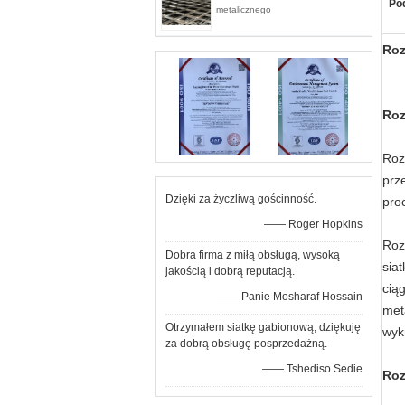
Pod
metalicznego
Roz
Roz
Roz
prz
Dzięki za życzliwą gościnność.
pro
—— Roger Hopkins
Roz
Dobra firma z miłą obsługą, wysoką
sia
jakością i dobrą reputacją.
cią
—— Panie Mosharaf Hossain
met
Otrzymałem siatkę gabionową, dziękuję
wyk
za dobrą obsługę posprzedażną.
—— Tshediso Sedie
Roz