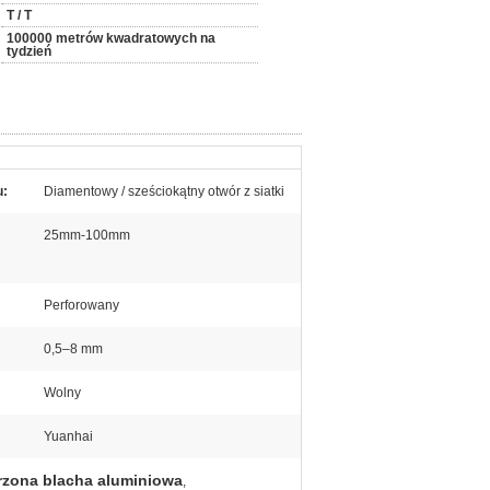
T / T
100000 metrów kwadratowych na
tydzień
u:
Diamentowy / sześciokątny otwór z siatki
25mm-100mm
Perforowany
0,5–8 mm
Wolny
Yuanhai
rzona blacha aluminiowa
,