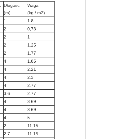
ć
Długość
Waga
(m)
(kg / m2)
1
1.8
2
0,73
2
1
2
1.25
2
1.77
4
1.85
4
2.21
4
2.3
4
2.77
3.6
2.77
4
3.69
4
3.69
4
5
2
11.15
2.7
11.15