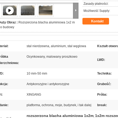
Zasady płatności:
Możliwość Supply:
Kontakt
Duży Obraz :
Rozszerzona blacha aluminiowa 1x2 m
do budowy
eriał:
stal nierdzewna, aluminium, stal węglowa
Kształt otwor
róbka
Ocynkowany, malowany proszkowo
LWD:
ierzchniowa:
D:
10 mm-50 mm
Technika:
nkcja:
Antykorozyjne i antykorozyjne
Grubość:
t:
XINGANG
Próba:
danie:
platforma, ochrona, moje, budynek, i tak dalej
break:
rozszerzona blacha aluminiowa 1x2m
1x2m rozsze
,