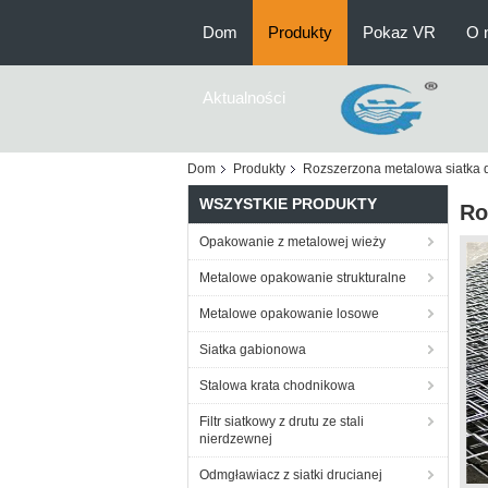
Dom
Produkty
Pokaz VR
O 
Aktualności
Dom
Produkty
Rozszerzona metalowa siatka 
WSZYSTKIE PRODUKTY
Ro
Opakowanie z metalowej wieży
Metalowe opakowanie strukturalne
Metalowe opakowanie losowe
Siatka gabionowa
Stalowa krata chodnikowa
Filtr siatkowy z drutu ze stali
nierdzewnej
Odmgławiacz z siatki drucianej