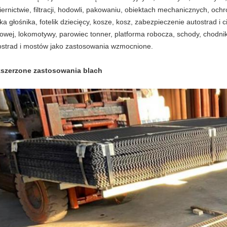
ernictwie, filtracji, hodowli, pakowaniu, obiektach mechanicznych, ochro
ka głośnika, fotelik dziecięcy, kosze, kosz, zabezpieczenie autostrad i c
towej, lokomotywy, parowiec tonner, platforma robocza, schody, chod
ostrad i mostów jako zastosowania wzmocnione.
szerzone zastosowania blach