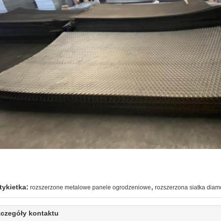
,
tykietka:
rozszerzone metalowe panele ogrodzeniowe
rozszerzona siatka dia
czegóły kontaktu