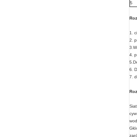
5
Roz
1. 
2. 
3.W
4. 
5.D
6. 
7. 
Roz
Sia
cyw
wod
Głó
zar