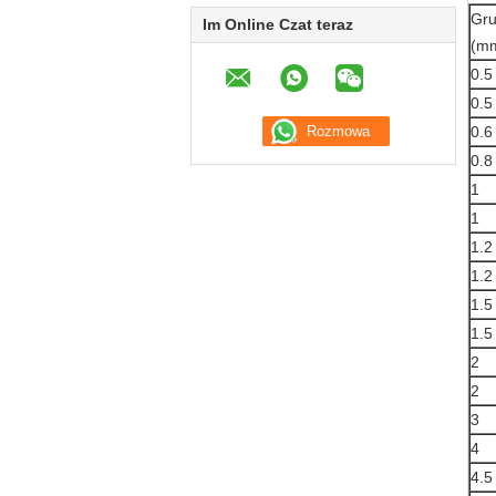
Gru
Im Online Czat teraz
(m
0.5
0.5
0.6
0.8
1
1
1.2
1.2
1.5
1.5
2
2
3
4
4.5