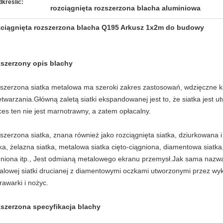
kreślić:
rozciągnięta rozszerzona blacha aluminiowa
ciągnięta rozszerzona blacha Q195 Arkusz 1x2m do budowy
szerzony opis blachy
szerzona siatka metalowa ma szeroki zakres zastosowań, wdzięczne ksz
etwarzania.Główną zaletą siatki ekspandowanej jest to, że siatka jest 
ces ten nie jest marnotrawny, a zatem opłacalny.
szerzona siatka, znana również jako rozciągnięta siatka, dziurkowana i
tka, żelazna siatka, metalowa siatka cięto-ciągniona, diamentowa siatka,
gniona itp., Jest odmianą metalowego ekranu przemysł.Jak sama nazwa
alowej siatki drucianej z diamentowymi oczkami utworzonymi przez wyk
rawarki i nożyc.
szerzona specyfikacja blachy