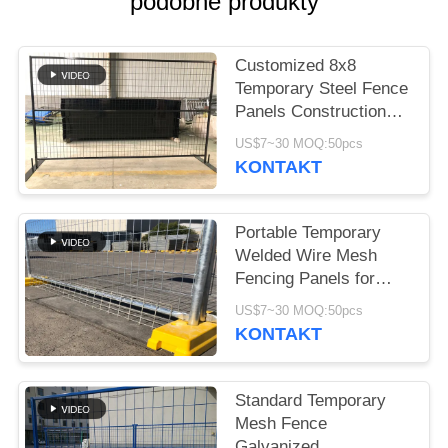
podobne produkty
O
WYCENĘ
Customized 8x8
Temporary Steel Fence
SITEMAP
Panels Construction
protection
US$7~30 MOQ:50pcs
PRIVACY
KONTAKT
POLICY
Portable Temporary
Welded Wire Mesh
Fencing Panels for
Events
US$7~30 MOQ:50pcs
KONTAKT
Standard Temporary
Mesh Fence
Galvanized