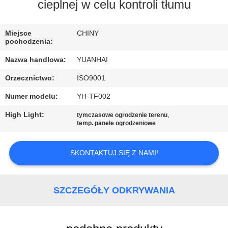
PO
cieplnej w celu kontroli tłumu
FABRYCE
Miejsce
CHINY
pochodzenia:
KONTROLA
Nazwa handlowa:
YUANHAI
JAKOŚCI
Orzecznictwo:
ISO9001
Numer modelu:
YH-TF002
SKONTAKTUJ
SIĘ
High Light:
,
tymczasowe ogrodzenie terenu
temp. panele ogrodzeniowe
Z
NAMI
SKONTAKTUJ SIĘ Z NAMI!
AKTUALNOŚCI
SZCZEGÓŁY ODKRYWANIA
POPROSIĆ