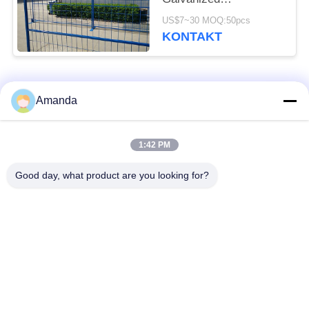
Construction Fencing
US$7~30 MOQ:50pcs
KONTAKT
popularne kategorie
Wszystko
Amanda
Opakowanie z
Metalowe opakowanie
1:42 PM
metalowej wieży
strukturalne
Good day, what product are you looking for?
Metalowe
Siatka gabionowa
opakowanie losowe
Stalowa krata
Filtr siatkowy z drutu
chodnikowa
ze stali nierdzewnej