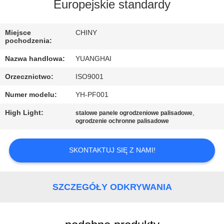
PO
Europejskie standardy
FABRYCE
Miejsce
CHINY
pochodzenia:
KONTROLA
Nazwa handlowa:
YUANGHAI
JAKOŚCI
Orzecznictwo:
ISO9001
Numer modelu:
YH-PF001
SKONTAKTUJ
SIĘ
High Light:
,
stalowe panele ogrodzeniowe palisadowe
ogrodzenie ochronne palisadowe
Z
NAMI
SKONTAKTUJ SIĘ Z NAMI!
AKTUALNOŚCI
SZCZEGÓŁY ODKRYWANIA
POPROSIĆ