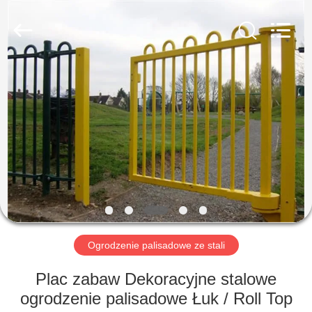
yuanhai
wire
mesh
products
Co.,
Ltd.
All
Rights
DOM
Reserved.
PRODUKTY
POKAZ
VR
O
NAS
Ogrodzenie palisadowe ze stali
Plac zabaw Dekoracyjne stalowe
WYCIECZKA
ogrodzenie palisadowe Łuk / Roll Top