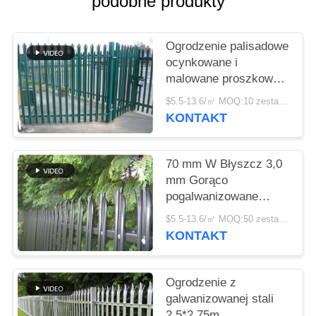
podobne produkty
O
WYCENĘ
Ogrodzenie palisadowe
ocynkowane i
SITEMAP
malowane proszkowo
typu W/D dla
$5.5-13.6/㎡ MOQ:10 zestawów
wysokiego
PRIVACY
KONTAKT
bezpieczeństwa
POLICY
70 mm W Błyszcz 3,0
mm Gorąco
pogalwanizowane
stalowe ogrodzenie dla
$5.5-13.6/㎡ MOQ:50 zestawów
zabezpieczeń
KONTAKT
mieszkalnych
Ogrodzenie z
galwanizowanej stali
2,5*2,75m