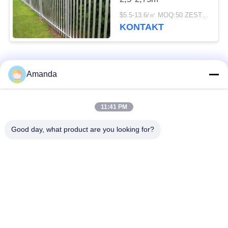
$5.5-13.6/㎡ MOQ:50 ZESTAWÓW
KONTAKT
popularne kategorie
Wszystko
Amanda
Opakowanie z
Metalowe opakowanie
11:41 PM
metalowej wieży
strukturalne
Good day, what product are you looking for?
Metalowe
Siatka gabionowa
opakowanie losowe
Stalowa krata
Filtr siatkowy z drutu
chodnikowa
ze stali nierdzewnej