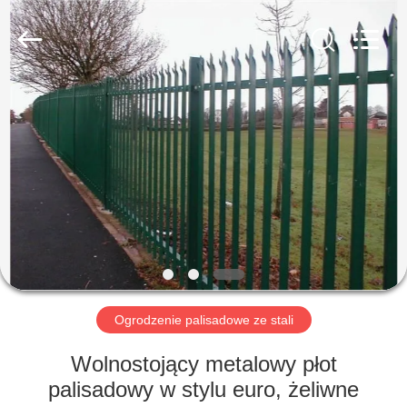
yuanhai
wire
mesh
products
Co.,
Ltd.
All
Rights
DOM
Reserved.
PRODUKTY
POKAZ
VR
O
NAS
Ogrodzenie palisadowe ze stali
Wolnostojący metalowy płot
WYCIECZKA
palisadowy w stylu euro, żeliwne