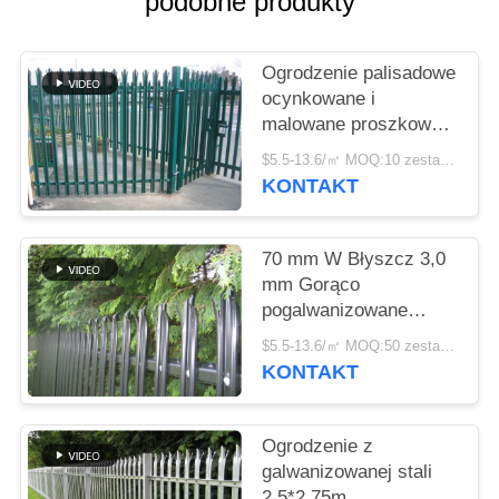
podobne produkty
O
WYCENĘ
Ogrodzenie palisadowe
ocynkowane i
SITEMAP
malowane proszkowo
typu W/D dla
$5.5-13.6/㎡ MOQ:10 zestawów
wysokiego
PRIVACY
KONTAKT
bezpieczeństwa
POLICY
70 mm W Błyszcz 3,0
mm Gorąco
pogalwanizowane
stalowe ogrodzenie dla
$5.5-13.6/㎡ MOQ:50 zestawów
zabezpieczeń
KONTAKT
mieszkalnych
Ogrodzenie z
galwanizowanej stali
2,5*2,75m