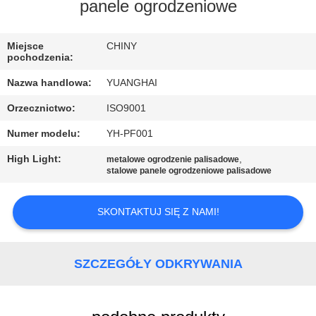
PO
panele ogrodzeniowe
FABRYCE
Miejsce
CHINY
pochodzenia:
KONTROLA
Nazwa handlowa:
YUANGHAI
JAKOŚCI
Orzecznictwo:
ISO9001
Numer modelu:
YH-PF001
SKONTAKTUJ
SIĘ
High Light:
,
metalowe ogrodzenie palisadowe
stalowe panele ogrodzeniowe palisadowe
Z
NAMI
SKONTAKTUJ SIĘ Z NAMI!
AKTUALNOŚCI
SZCZEGÓŁY ODKRYWANIA
POPROSIĆ