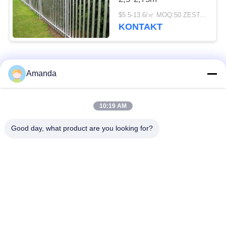
$5.5-13.6/㎡ MOQ:50 ZESTAWÓW
KONTAKT
popularne kategorie
Wszystko
Amanda
Opakowanie z
Metalowe opakowanie
10:19 AM
metalowej wieży
strukturalne
Good day, what product are you looking for?
Metalowe
Siatka gabionowa
opakowanie losowe
Stalowa krata
Filtr siatkowy z drutu
chodnikowa
ze stali nierdzewnej