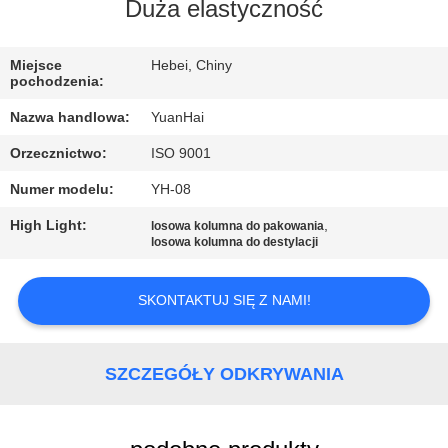
PO
Duża elastyczność
FABRYCE
Miejsce
Hebei, Chiny
pochodzenia:
KONTROLA
Nazwa handlowa:
YuanHai
JAKOŚCI
Orzecznictwo:
ISO 9001
Numer modelu:
YH-08
SKONTAKTUJ
SIĘ
High Light:
,
losowa kolumna do pakowania
losowa kolumna do destylacji
Z
NAMI
SKONTAKTUJ SIĘ Z NAMI!
AKTUALNOŚCI
SZCZEGÓŁY ODKRYWANIA
POPROSIĆ