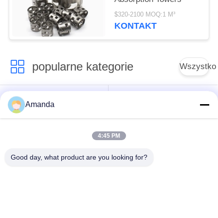
$320-2100 MOQ:1 M³
KONTAKT
popularne kategorie
Wszystko
Opakowanie z
Metalowe opakowanie
Amanda
metalowej wieży
strukturalne
4:45 PM
Metalowe
Siatka gabionowa
opakowanie losowe
Good day, what product are you looking for?
Stalowa krata
Filtr siatkowy z drutu
chodnikowa
ze stali nierdzewnej