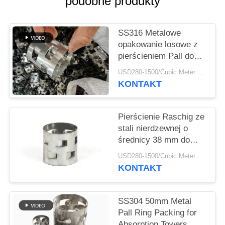
podobne produkty
O
WYCENĘ
SS316 Metalowe
opakowanie losowe z
SITEMAP
pierścieniem Pall do
wież do oczyszczania
USD280-1500/Cubic Meter MOQ:1 m³
gazu 50 * 50 * 0,5 mm
PRIVACY
KONTAKT
POLICY
Pierścienie Raschig ze
stali nierdzewnej o
średnicy 38 mm do
kolumn destylacyjnych
USD280-1500/Cubic Meter MOQ:5 metrów sześciennych
KONTAKT
SS304 50mm Metal
Pall Ring Packing for
Absorption Towers