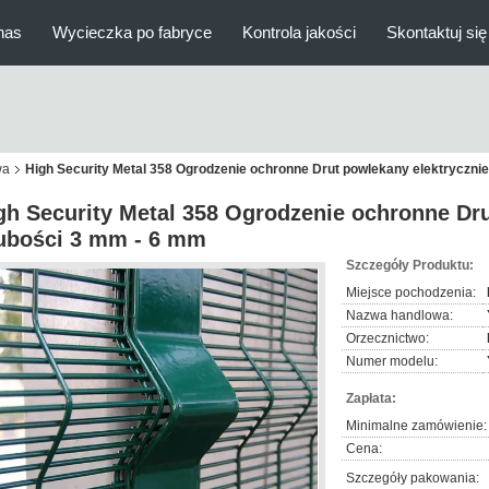
nas
Wycieczka po fabryce
Kontrola jakości
Skontaktuj się
wa
High Security Metal 358 Ogrodzenie ochronne Drut powlekany elektryczni
gh Security Metal 358 Ogrodzenie ochronne Dru
ubości 3 mm - 6 mm
Szczegóły Produktu:
Miejsce pochodzenia:
Nazwa handlowa:
Orzecznictwo:
Numer modelu:
Zapłata:
Minimalne zamówienie:
Cena:
Szczegóły pakowania: