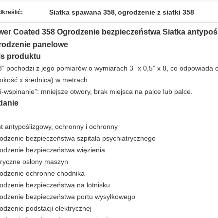
Siatka spawana 358
ogrodzenie z siatki 358
kreślić:
,
er Coated 358 Ogrodzenie bezpieczeństwa Siatka antypośl
rodzenie panelowe
is produktu
8” pochodzi z jego pomiarów o wymiarach 3 ”x 0,5” x 8, co odpowiada o
okość x średnica) w metrach.
ti-wspinanie”: mniejsze otwory, brak miejsca na palce lub palce.
danie
t antypoślizgowy, ochronny i ochronny
odzenie bezpieczeństwa szpitala psychiatrycznego
odzenie bezpieczeństwa więzienia
ryczne osłony maszyn
odzenie ochronne chodnika
odzenie bezpieczeństwa na lotnisku
odzenie bezpieczeństwa portu wysyłkowego
odzenie podstacji elektrycznej