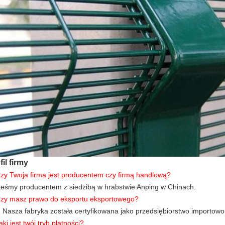
fil firmy
Czy Twoja firma jest producentem czy firmą handlową?
teśmy producentem z siedzibą w hrabstwie Anping w Chinach.
Czy masz prawo do eksportu eksportowego?
.
Nasza fabryka została certyfikowana jako przedsiębiorstwo importow
aki jest twój tryb płatności?