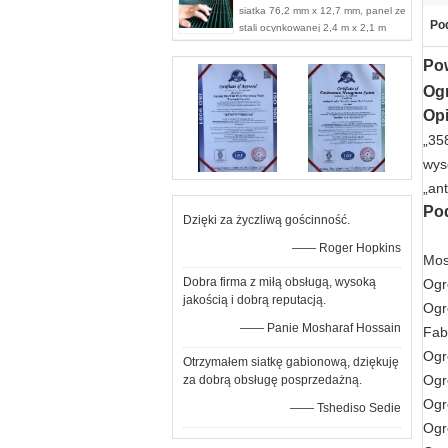
siatka 76,2 mm x 12,7 mm, panel ze
Pod
stali ocynkowanej 2,4 m x 2,1 m
Pow
Og
Op
„35
wys
„an
Po
Dzięki za życzliwą gościnność.
—— Roger Hopkins
Mos
Dobra firma z miłą obsługą, wysoką
Ogr
jakością i dobrą reputacją.
Ogr
—— Panie Mosharaf Hossain
Fab
Ogr
Otrzymałem siatkę gabionową, dziękuję
Ogr
za dobrą obsługę posprzedażną.
Ogr
—— Tshediso Sedie
Ogr