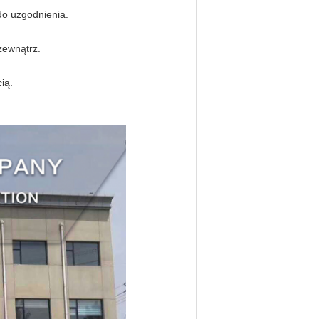
do uzgodnienia.
zewnątrz.
ią.