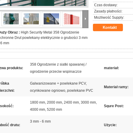
Czas dostawy:
Zasady płatności:
Możliwość Supply:
Kontakt
Duży Obraz :
High Security Metal 358 Ogrodzenie
chronne Drut powlekany elektrycznie o grubości 3 mm
- 6 mm
358 Ogrodzenie z siatki spawanej /
zwa produktu:
materiał:
ogrodzenie przeciw wspinaczce
róbka
Galwanizowane + powlekane PCV,
Materiał ramy:
ierzchni:
ocynkowane ogniowo, powlekane PVC
1800 mm, 2000 mm, 2400 mm, 3000 mm,
sokość:
Squre Post:
4000 mm, 5200 mm
3 mm - 6 mm
ubość drutu:
Użycie: