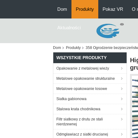
Dom
Produkty
Pokaz VR
O 
Aktualności
Dom
Produkty
358 Ogrodzenie bezpieczeńst
WSZYSTKIE PRODUKTY
Hi
gr
Opakowanie z metalowej wieży
Metalowe opakowanie strukturalne
Metalowe opakowanie losowe
Siatka gabionowa
Stalowa krata chodnikowa
Filtr siatkowy z drutu ze stali
nierdzewnej
Odmgławiacz z siatki drucianej