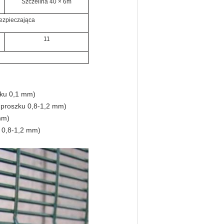
Szczelina 40 × 6m
bezpieczająca
11
zku 0,1 mm)
 proszku 0,8-1,2 mm)
mm)
 0,8-1,2 mm)