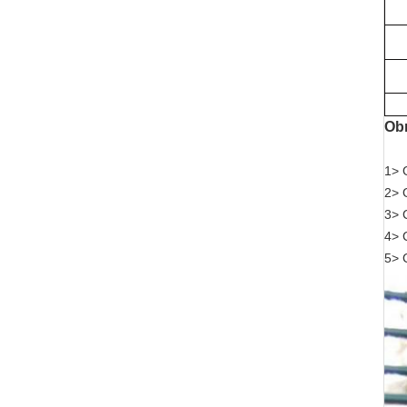
Ob
1> 
2> 
3> 
4> 
5> 