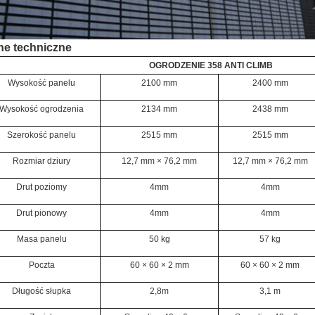
ne techniczne
OGRODZENIE 358 ANTI CLIMB
Wysokość panelu
2100 mm
2400 mm
Wysokość ogrodzenia
2134 mm
2438 mm
Szerokość panelu
2515 mm
2515 mm
Rozmiar dziury
12,7 mm × 76,2 mm
12,7 mm × 76,2 mm
Drut poziomy
4mm
4mm
Drut pionowy
4mm
4mm
Masa panelu
50 kg
57 kg
Poczta
60 × 60 × 2 mm
60 × 60 × 2 mm
Długość słupka
2,8m
3,1 m