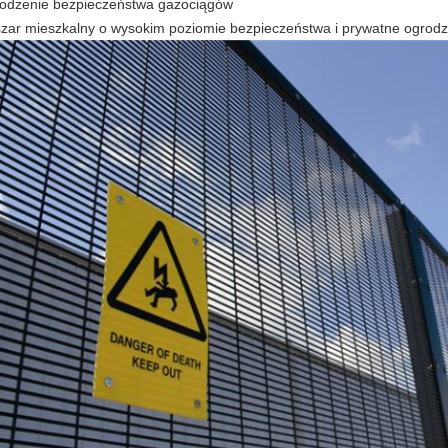
odzenie bezpieczeństwa gazociągów
zar mieszkalny o wysokim poziomie bezpieczeństwa i prywatne ogrodz