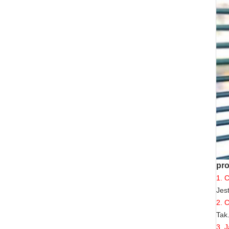
pro
1. 
Jes
2. 
Tak
3. J