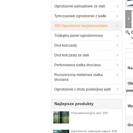
Ogrodzenie palisadowe ze stali
Tymczasowe ogrodzenie z siatki
358 Ogrodzenie bezpieczeństwa
Trójkątny panel ogrodzeniowy
o
Drut kolczasty
Drut kolczasty ze stali
Perforowana siatka druciana
Na
Rozszerzona metalowa siatka
druciana
Ob
Ogrodzenie z drutu podwójnej pętli
pow
Najlepsze produkty
Wy
Przeciwkorrozyjna sieć 358
Gr
Ogrodzenie zabezpieczające 358,