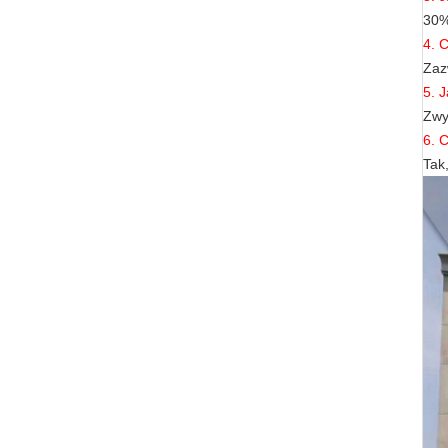
30%
4. 
Zaz
5. 
Zwy
6. 
Tak