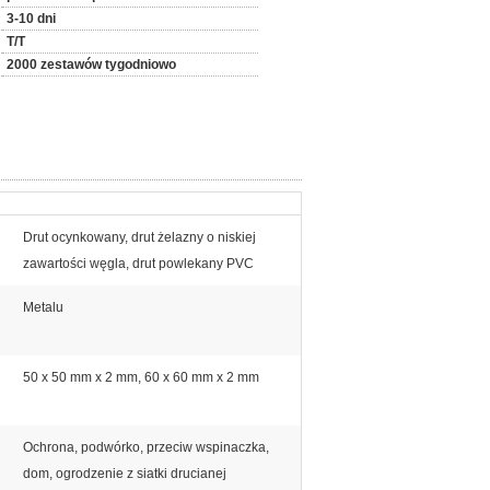
3-10 dni
T/T
2000 zestawów tygodniowo
Drut ocynkowany, drut żelazny o niskiej
zawartości węgla, drut powlekany PVC
Metalu
50 x 50 mm x 2 mm, 60 x 60 mm x 2 mm
Ochrona, podwórko, przeciw wspinaczka,
dom, ogrodzenie z siatki drucianej