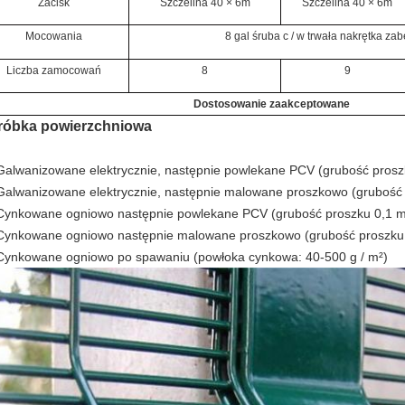
Zacisk
Szczelina 40 × 6m
Szczelina 40 × 6m
Mocowania
8 gal śruba c / w trwała nakrętka za
Liczba zamocowań
8
9
Dostosowanie zaakceptowane
róbka powierzchniowa
Galwanizowane elektrycznie, następnie powlekane PCV (grubość pros
Galwanizowane elektrycznie, następnie malowane proszkowo (grubość
Cynkowane ogniowo następnie powlekane PCV (grubość proszku 0,1 
Cynkowane ogniowo następnie malowane proszkowo (grubość proszku
Cynkowane ogniowo po spawaniu (powłoka cynkowa: 40-500 g / m²)