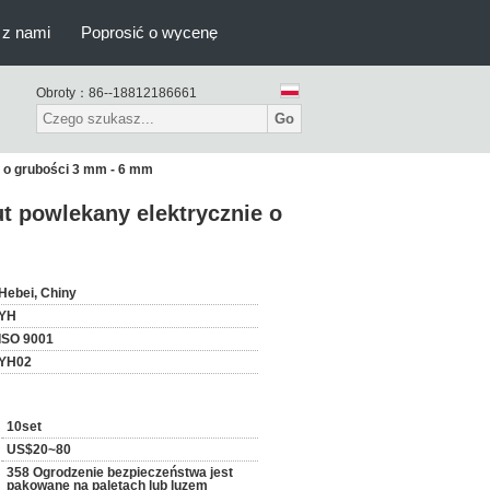
 z nami
Poprosić o wycenę
Obroty：
86--18812186661
Go
e o grubości 3 mm - 6 mm
t powlekany elektrycznie o
Hebei, Chiny
YH
ISO 9001
YH02
10set
US$20~80
358 Ogrodzenie bezpieczeństwa jest
pakowane na paletach lub luzem