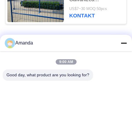
Construction Fencing
US$7~30 MOQ:50pcs
KONTAKT
popularne kategorie
Wszystko
Amanda
Opakowanie z
Metalowe opakowanie
9:00 AM
metalowej wieży
strukturalne
Good day, what product are you looking for?
Metalowe
Siatka gabionowa
opakowanie losowe
Stalowa krata
Filtr siatkowy z drutu
chodnikowa
ze stali nierdzewnej