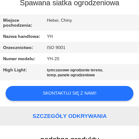
PO
Spawana siatka ogrodzeniowa
FABRYCE
Miejsce
Hebei, Chiny
pochodzenia:
KONTROLA
Nazwa handlowa:
YH
JAKOŚCI
Orzecznictwo:
ISO 9001
Numer modelu:
YH-20
SKONTAKTUJ
SIĘ
High Light:
,
tymczasowe ogrodzenie terenu
temp. panele ogrodzeniowe
Z
NAMI
SKONTAKTUJ SIĘ Z NAMI!
AKTUALNOŚCI
SZCZEGÓŁY ODKRYWANIA
POPROSIĆ