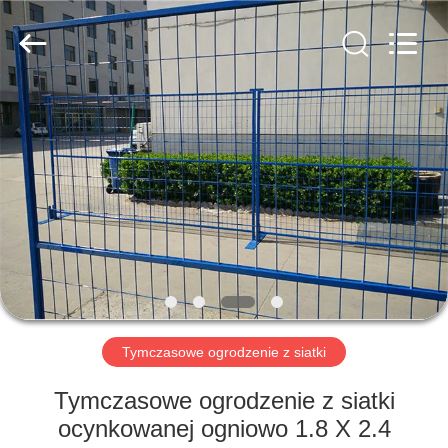
yuanhai
wire
mesh
products
Co.,
Ltd.
All
Rights
DOM
Reserved.
PRODUKTY
POKAZ
VR
O
NAS
Tymczasowe ogrodzenie z siatki
Tymczasowe ogrodzenie z siatki
WYCIECZKA
ocynkowanej ogniowo 1.8 X 2.4