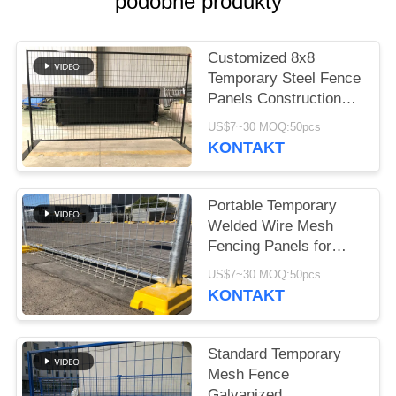
podobne produkty
O
WYCENĘ
Customized 8x8
Temporary Steel Fence
SITEMAP
Panels Construction
protection
US$7~30 MOQ:50pcs
PRIVACY
KONTAKT
POLICY
Portable Temporary
Welded Wire Mesh
Fencing Panels for
Events
US$7~30 MOQ:50pcs
KONTAKT
Standard Temporary
Mesh Fence
Galvanized